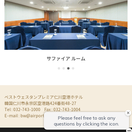
サファイア ルーム
ボ
ベストウェスタンプレミア仁川空港ホテル
韓国仁川市永宗区空港路424番街48-27
Tel : 032-743-1000
Fax : 032-743-1004
E-mail :
bw@airporthotel.co.kr